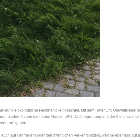
rk auf die ökologische Nachhaltigkeit geachtet. Mit dem HafenCity Umweltsiegel s
bauen. Zudem haben die neuen Häuser 50% Dachbegrünung und die Stellplätze für A
verloren“ gehen.
n auch auf Fahrrädern oder den öffentlichen Verkehrsmitteln, welche ebenfalls gut