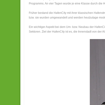
Programms. An vier Tagen wurde je eine Klasse durch die Ha
Früher bestand die HafenCity mit ihrer klassischen Hafen
bzw. sie wurden umgewandelt und werden heutzutage mode
Ein wichtiger Aspekt bei dem Um- bzw. Neubau der HafenCity
Sektoren. Ziel der HafenCity ist es, die Innenstadt von de