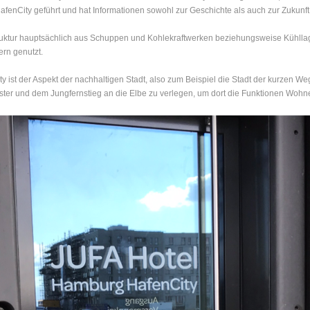
fenCity geführt und hat Informationen sowohl zur Geschichte als auch zur Zukunft
struktur hauptsächlich aus Schuppen und Kohlekraftwerken beziehungsweise Kühll
rn genutzt.
 ist der Aspekt der nachhaltigen Stadt, also zum Beispiel die Stadt der kurzen W
r Alster und dem Jungfernstieg an die Elbe zu verlegen, um dort die Funktionen Woh