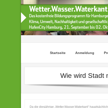
Skip
to
content
Startseite
Anmeldung
P
Wie wird Stadt 
Da die diesjährige „Wetter.Wasser.Waterkant“ hauptsächlich