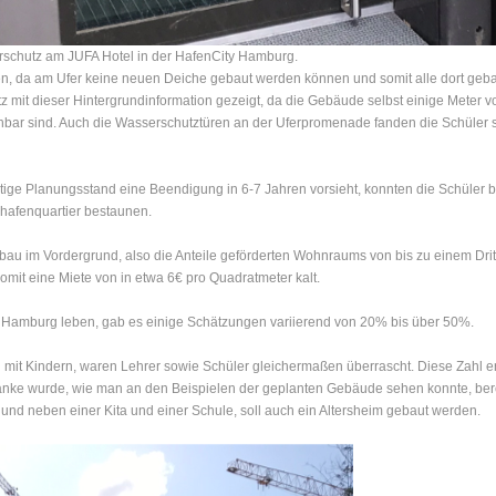
schutz am JUFA Hotel in der HafenCity Hamburg.
, da am Ufer keine neuen Deiche gebaut werden können und somit alle dort geba
 mit dieser Hintergrundinformation gezeigt, da die Gebäude selbst einige Meter 
ar sind. Auch die Wasserschutztüren an der Uferpromenade fanden die Schüler sehr
eitige Planungsstand eine Beendigung in 6-7 Jahren vorsieht, konnten die Schüler be
nhafenquartier bestaunen.
u im Vordergrund, also die Anteile geförderten Wohnraums von bis zu einem Dri
mit eine Miete von in etwa 6€ pro Quadratmeter kalt.
nz Hamburg leben, gab es einige Schätzungen variierend von 20% bis über 50%.
n mit Kindern, waren Lehrer sowie Schüler gleichermaßen überrascht. Diese Zahl 
anke wurde, wie man an den Beispielen der geplanten Gebäude sehen konnte, bereit
 und neben einer Kita und einer Schule, soll auch ein Altersheim gebaut werden.