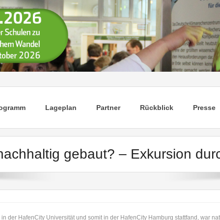
rogramm
Lageplan
Partner
Rückblick
Presse
nachhaltig gebaut? – Exkursion dur
 in der HafenCity Universität und somit in der HafenCity Hamburg stattfand, war n