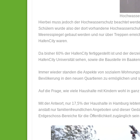
Hochwasser
Hierbei muss jedoch der Hochwasserschutz beachtet werden
Schülern wurde also der dort vorhandene Hochwasserschutz
Meeresspiegel gebaut werden und nur über Treppen erreichb
HafenCity waren.
Da bisher 60% der HafenCity fertiggestellt ist und der derz
HafenCity Universität sehen, sowie die Baustelle im Baake
Immer wieder standen die Aspekte von sozialem Wohnungsba
Bevölkerung in den neuen Quartieren zu ermöglichen und so
Auf die Frage, wie viele Haushalte mit Kindern wohl in ga
Mit der Antwort, nur 17,5% der Haushalte in Hamburg lebte
anstatt nur familienfreundlichen Angeboten und dieser Ged
Erdgeschoss-Bereiche für die Öffentlichkeit zugänglich sein