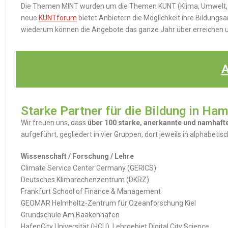
Die Themen MINT wurden um die Themen KUNT (Klima, Umwelt, N
neue
KUNTforum
bietet Anbietern die Möglichkeit ihre Bildung
wiederum können die Angebote das ganze Jahr über erreichen 
Starke Partner für die Bildung in Ha
Wir freuen uns, dass
über 100
starke, anerkannte und namhafte
aufgeführt, gegliedert in vier Gruppen, dort jeweils in alphabetis
Wissenschaft / Forschung / Lehre
Climate Service Center Germany (GERICS)
Deutsches Klimarechenzentrum (DKRZ)
Frankfurt School of Finance & Management
GEOMAR Helmholtz-Zentrum für Ozeanforschung Kiel
Grundschule Am Baakenhafen
HafenCity Universität (HCU), Lehrgebiet Digital City Science